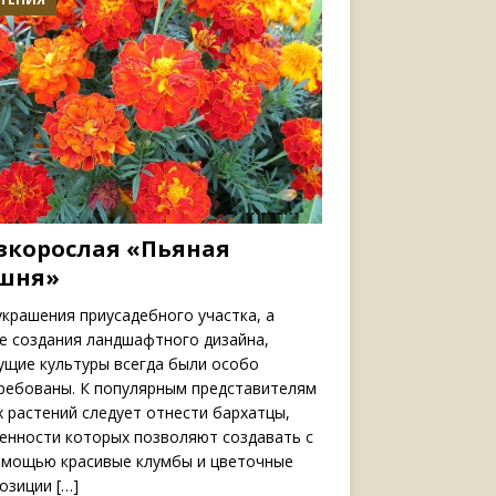
зкорослая «Пьяная
шня»
украшения приусадебного участка, а
е создания ландшафтного дизайна,
ущие культуры всегда были особо
ребованы. К популярным представителям
х растений следует отнести бархатцы,
енности которых позволяют создавать с
омощью красивые клумбы и цветочные
озиции
[…]