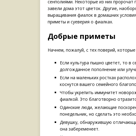
сенполиями. Некоторые из них пророчат
завели дома этот цветок. Другие, наобо
выращивания фиалок в
домашних условия
приметы и суеверия о фиалках.
Добрые приметы
Начнем, пожалуй, с тех поверий, которы
Если культура пышно цветет, то в 
долгожданное пополнение или улуч
Если на маленьких ростках распол
коснутся вашего семейного благопо
Чтобы укрепить иммунитет новорож
фиалкой. Это благотворно отразитс
Одинокие люди, желающие поскорее
понедельник, но сделать это необх
Девушку, обнаружившую отличающий
она забеременеет.