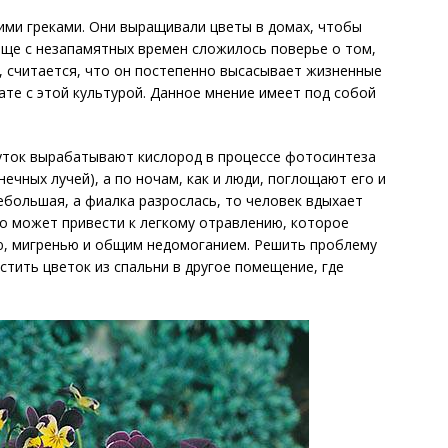
ими греками. Они выращивали цветы в домах, чтобы
еще с незапамятных времен сложилось поверье о том,
к, считается, что он постепенно высасывает жизненные
ате с этой культурой. Данное мнение имеет под собой
суток вырабатывают кислород в процессе фотосинтеза
нечных лучей), а по ночам, как и люди, поглощают его и
ебольшая, а фиалка разрослась, то человек вдыхает
то может привести к легкому отравлению, которое
, мигренью и общим недомоганием. Решить проблему
тить цветок из спальни в другое помещение, где