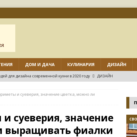
ТЕНИЯ
ДОМ И ДАЧА
КУЛИНАРИЯ
ДИЗАЙН
дей для дизайна современной кухни в 2020 году
ДИЗАЙН
ов дизайна маленькой кухни с угловым гарнитуром
приметы и суеверия, значение цветка, можно ли
П
нтировать различные виды потолков на кухне своими руками?
 и суеверия, значение
СВ
ли выращивать фиалки
нных идей дизайна маленькой кухни
ДИЗАЙН