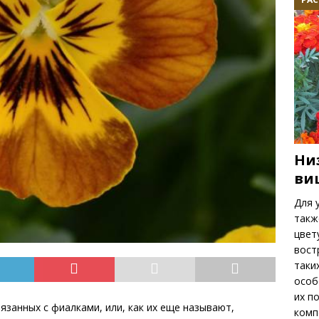
Ни
ви
Для 
такж
цвет
вост
таки
особ
их п
язанных с фиалками, или, как их еще называют,
комп