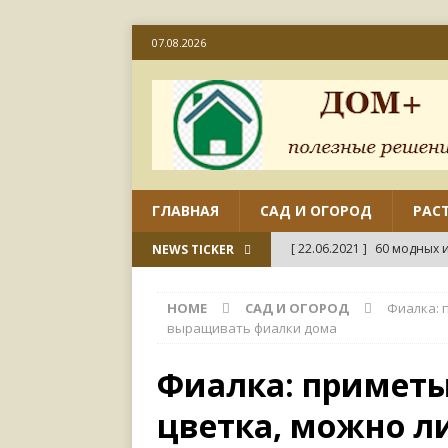
07.08.2026
ГЛАВНАЯ
САД И ОГОРОД
РАС
[ 22.06.2021 ]
60 модных и
NEWS TICKER
[ 22.06.2021 ]
50 вариант
HOME
САД И ОГОРОД
Фиалка: 
ДИЗАЙН
выращивать фиалки дома
[ 18.06.2021 ]
Как отремо
Фиалка: приметы
СВОИМИ РУКАМИ
цветка, можно 
[ 18.06.2021 ]
45 совреме