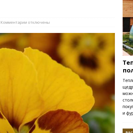
ть весенних цветов
РАСТЕНИЯ
Комментарии
отключены
Те
по
Тепл
щедр
можн
стол
поку
и фу
РАС