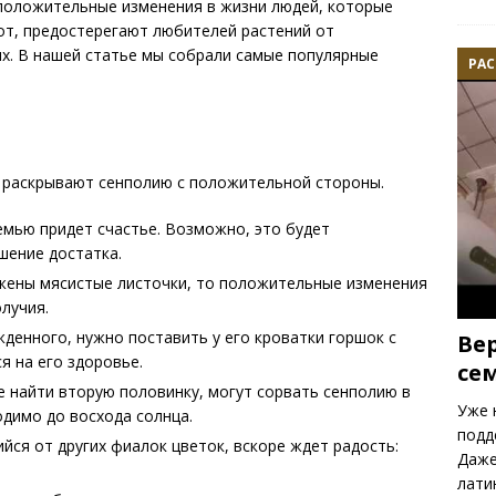
 положительные изменения в жизни людей, которые
рот, предостерегают любителей растений от
х. В нашей статье мы собрали самые популярные
РАС
е раскрывают сенполию с положительной стороны.
семью придет счастье. Возможно, это будет
шение достатка.
ожены мясистые листочки, то положительные изменения
лучия.
денного, нужно поставить у его кроватки горшок с
Ве
я на его здоровье.
се
 найти вторую половинку, могут сорвать сенполию в
Уже 
одимо до восхода солнца.
подд
ся от других фиалок цветок, вскоре ждет радость:
Даже
лати