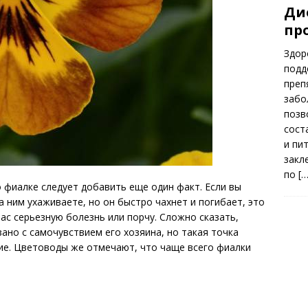
Ди
пр
Здор
подд
преп
забо
позв
сост
и пи
закл
по
[…
 фиалке следует добавить еще один факт. Если вы
 ним ухаживаете, но он быстро чахнет и погибает, это
ас серьезную болезнь или порчу. Сложно сказать,
ано с самочувствием его хозяина, но такая точка
ие. Цветоводы же отмечают, что чаще всего фиалки