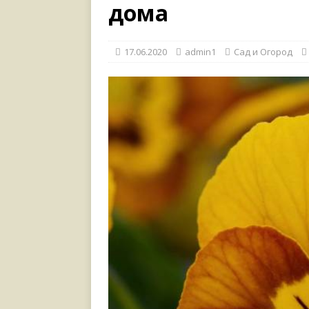
[ 17.06.2021 ]
Тихая радос
дома
17.06.2020
admin1
Сад и Огород