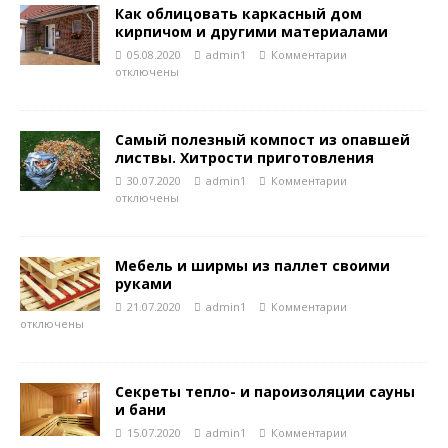
Как облицовать каркасный дом
кирпичом и другими материалами
05.08.2020
admin1
Комментарии
отключены
Самый полезный компост из опавшей
листвы. Хитрости приготовления
30.07.2020
admin1
Комментарии
отключены
Мебель и ширмы из паллет своими
руками
21.07.2020
admin1
Комментарии
отключены
Секреты тепло- и пароизоляции сауны
и бани
15.07.2020
admin1
Комментарии