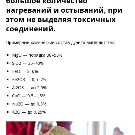
большое количество
нагреваний и остываний, при
этом не выделяя токсичных
соединений.
Примерный химический состав дунита выглядит так:
MgO — порядка 38–50%
SiO2 — 35–40%
FeO — 3–6%
Fe2O3 — 0,5–7%
Al2O3 — до 2,5%
CaO — 0,5–1,5%
Na2O — до 0,3%
К2О — до 0,25%