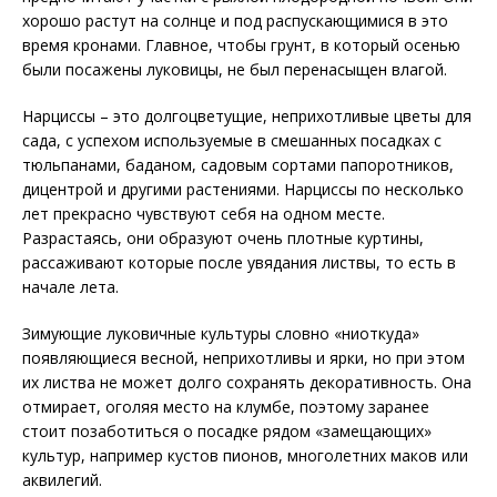
хорошо растут на солнце и под распускающимися в это
время кронами. Главное, чтобы грунт, в который осенью
были посажены луковицы, не был перенасыщен влагой.
Нарциссы – это долгоцветущие, неприхотливые цветы для
сада, с успехом используемые в смешанных посадках с
тюльпанами, баданом, садовым сортами папоротников,
дицентрой и другими растениями. Нарциссы по несколько
лет прекрасно чувствуют себя на одном месте.
Разрастаясь, они образуют очень плотные куртины,
рассаживают которые после увядания листвы, то есть в
начале лета.
Зимующие луковичные культуры словно «ниоткуда»
появляющиеся весной, неприхотливы и ярки, но при этом
их листва не может долго сохранять декоративность. Она
отмирает, оголяя место на клумбе, поэтому заранее
стоит позаботиться о посадке рядом «замещающих»
культур, например кустов пионов, многолетних маков или
аквилегий.