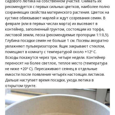
садового лютика на собственном участке. Снимать их
рекомендуется с первых сильных цветков, наиболее полно
сохраняющих свойства материнского растения. Цветок на
кустике обвязывают марлей и ждут созревания семян. В
феврале (или в первых числах марта) их высевают в
контейнер, заполненный грунтом, состоящим из торфа,
листовой земли, песка (рекомендуемые пропорции 1:1:0,5).
Глубина посадки семян не больше 1 см. Посевы аккуратно
увлажняют пульверизатором. Ящик закрывают стеклом,
помещают в комнату с температурой около +12º C.
Всходы покажутся через три, четыре недели. Контейнер
переносят на более светлое, теплое место (температура
не ниже +20º C). Пересаживают сеянец в отдельные
емкости после появления четырёх настоящих листиков.
Дальше наступает время посадки, ухода лютика в
открытом грунте.