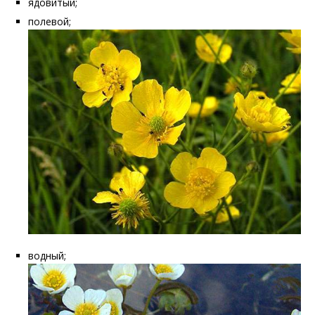
ядовитый;
полевой;
водный;