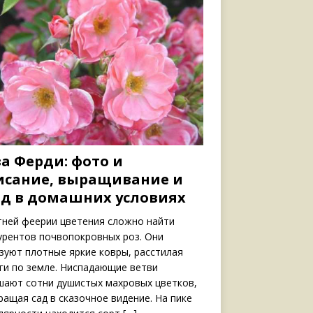
а Ферди: фото и
исание, выращивание и
од в домашних условиях
тней феерии цветения сложно найти
урентов почвопокровных роз. Они
зуют плотные яркие ковры, расстилая
ги по земле. Ниспадающие ветви
шают сотни душистых махровых цветков,
ращая сад в сказочное видение. На пике