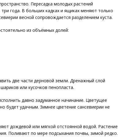
 пространство. Пересадка молодых растений
 три года. В больших кадках и ящиках меняют только
нсевиерии весной сопровождается разделением куста.
остоятельно из объёмных долей:
авить две части дерновой земли. Дренажный слой
шариков или кусочков пенопласта.
 исполнить давно задуманное начинание. Цветущее
оно будет удачным. Зимнее цветение сансевиерии не
ляют дождевой или мягкой отстоянной водой. Растение
ния. Поливают по мере подсыхания почвы, зимой редко.