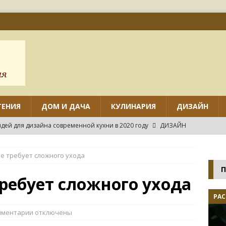
ТЕНИЯ
ДОМ И ДАЧА
КУЛИНАРИЯ
ДИЗАЙН
дей для дизайна современной кухни в 2020 году
ДИЗАЙН
ов дизайна маленькой кухни с угловым гарнитуром
е требует сложного ухода
П
нтировать различные виды потолков на кухне своими руками?
ребует сложного ухода
РАС
нных идей дизайна маленькой кухни
ДИЗАЙН
мментарии
отключены