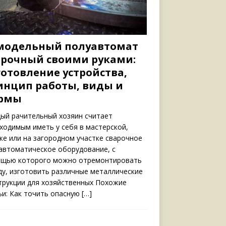
модельный полуавтомат
арочный своими руками:
готовление устройства,
инцип работы, виды и
рмы
ый рачительный хозяин считает
ходимым иметь у себя в мастерской,
же или на загородном участке сварочное
автоматическое оборудование, с
щью которого можно отремонтировать
ду, изготовить различные металлические
трукции для хозяйственных Похожие
ьи: Как точить опасную
[…]