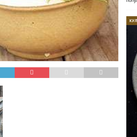
попу
КУ