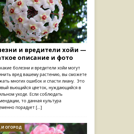
лезни и вредители хойи —
аткое описание и фото
 какие болезни и вредители хойи могут
инить вред вашему растению, вы сможете
жать многих ошибок и спасти лиану. Это
ивый вьющийся цветок, нуждающийся в
ильном уходе. Если соблюдать
мендации, то данная культура
еменно порадует
[…]
 И ОГОРОД