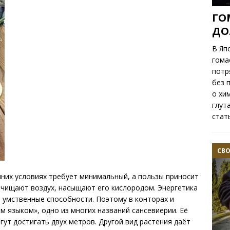
ГО
ДО
В Яп
гома
потр
без 
о хи
глут
стат
СВ
них условиях требует минимальный, а пользы приносит
очищают воздух, насыщают его кислородом. Энергетика
 умственные способности. Поэтому в конторах и
м языком», одно из многих названий сансевиерии. Её
ут достигать двух метров. Другой вид растения даёт