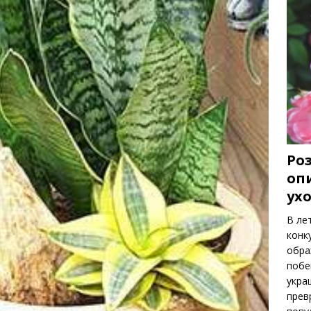
Роз
оп
ух
В ле
конк
обра
побе
укра
прев