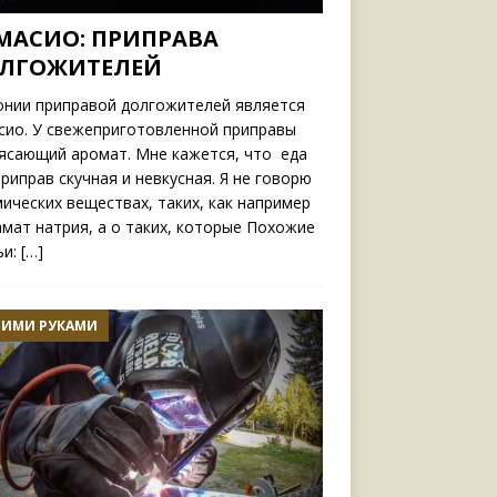
МАСИО: ПРИПРАВА
ЛГОЖИТЕЛЕЙ
онии приправой долгожителей является
сио. У свежеприготовленной приправы
ясающий аромат. Мне кажется, что еда
приправ скучная и невкусная. Я не говорю
мических веществах, таких, как например
амат натрия, а о таких, которые Похожие
ьи:
[…]
ОИМИ РУКАМИ