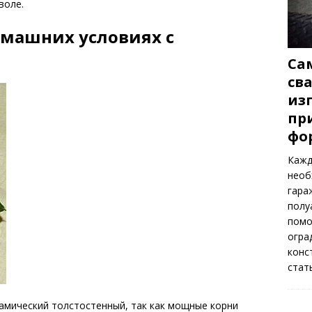
воле.
омашних условиях с
Са
св
из
пр
фо
Кажд
необ
гара
полу
помо
огра
конс
стат
амический толстостенный, так как мощные корни