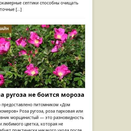
окамерные септики способны очищать
сточные
[…]
ЗАЙН
а ругоза не боится мороза
 предоставлено питомником «Дом
номеров» Роза ругоза, роза парковая или
вник морщинистый — это разновидность
и любимого цветка, которая не
ебует практически никакого ухода после