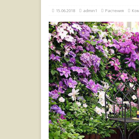
[ 17.06.2021 ]
Тихая радос
15.06.2018
admin1
Растения
Ко