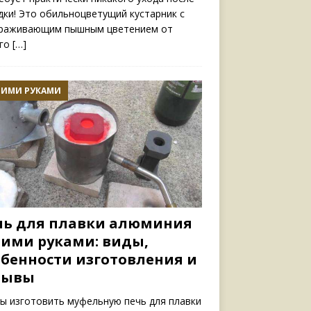
дки! Это обильноцветущий кустарник с
раживающим пышным цветением от
ого
[…]
ОИМИ РУКАМИ
чь для плавки алюминия
оими руками: виды,
обенности изготовления и
зывы
ы изготовить муфельную печь для плавки