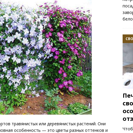
поса
заво
бел
СВ
Пе
св
ос
от
ртов травянистых или деревянистых растений. Они
Чтоб
новная особенность — это цветы разных оттенков и