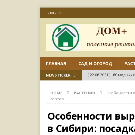
07.08.2026
ГЛАВНАЯ
САД И ОГОРОД
РАС
[ 22.06.2021 ]
60 модных и
NEWS TICKER
[ 22.06.2021 ]
50 вариант
HOME
РАСТЕНИЯ
Особенности в
ДИЗАЙН
сортов
[ 18.06.2021 ]
Как отремо
Особенности вы
СВОИМИ РУКАМИ
в Сибири: посадк
[ 18.06.2021 ]
45 совреме