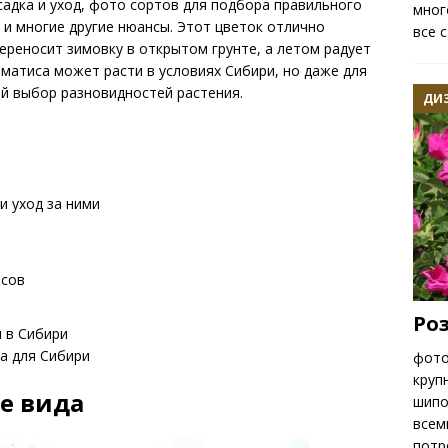
адка и уход, фото сортов для подбора правильного
мног
у и многие другие нюансы. Этот цветок отлично
все 
ереносит зимовку в открытом грунте, а летом радует
матиса может расти в условиях Сибири, но даже для
й выбор разновидностей растения.
ДИ
и уход за ними
исов
Роз
 в Сибири
а для Сибири
фото
круп
е вида
шипо
всем
потр