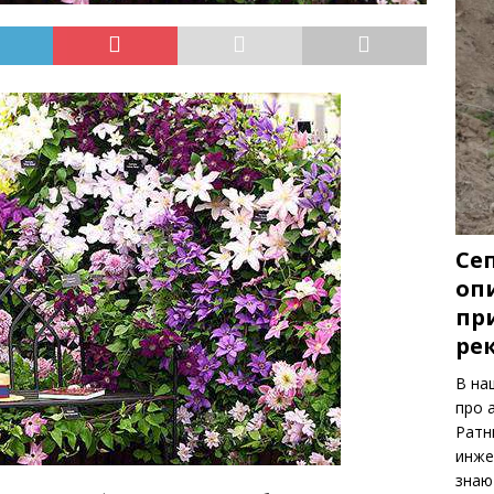
Се
опи
пр
ре
В на
про 
Ратн
инже
знаю