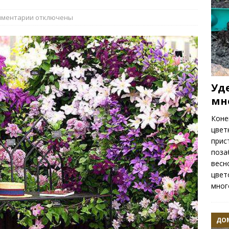
ть весенних цветов
РАСТЕНИЯ
мментарии
отключены
Уд
мн
Коне
цвет
прис
поза
весн
цвет
мног
ДОМ