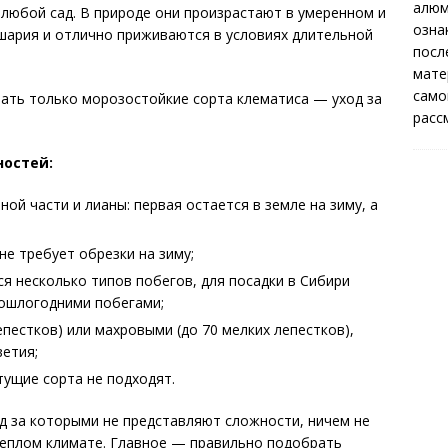
алюм
 любой сад. В природе они произрастают в умеренном и
озна
шария и отлично приживаются в условиях длительной
посл
мате
само
ать только морозостойкие сорта клематиса — уход за
расс
ностей:
ой части и лианы: первая остается в земле на зиму, а
не требует обрезки на зиму;
я несколько типов побегов, для посадки в Сибири
рошлогодними побегами;
пестков) или махровыми (до 70 мелких лепестков),
етия;
тущие сорта не подходят.
од за которыми не представляют сложности, ничем не
теплом климате. Главное — правильно подобрать