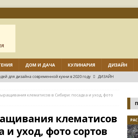
ТЕНИЯ
ДОМ И ДАЧА
КУЛИНАРИЯ
ДИЗАЙН
дей для дизайна современной кухни в 2020 году
ДИЗАЙН
ов дизайна маленькой кухни с угловым гарнитуром
ыращивания клематисов в Сибири: посадка и уход, фото
П
нтировать различные виды потолков на кухне своими руками?
ращивания клематисов
РАС
а и уход, фото сортов
нных идей дизайна маленькой кухни
ДИЗАЙН