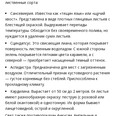
лиственные сорта:
Сансевиерия. Известна как «тещин язык» или «щучий
хвост». Представлена в виде плотных глянцевых листьев с
блестящей окраской. Выдерживает перепады
температуры. Обходится без своевременного полива, но
нуждается в удалении сухих листьев.
Сциндапсус. Это свисающая лиана, которая покрывает
поверхность лиственным водопадом. С южной стороны
зелень покрывается пятнами цвета карамели, а с
северной — приобретает насыщенный темный оттенок.
Аспидистра. Предназначена для мест с загрязненным
воздухом. Отличительный признак кустовидного растения
— густое корневище без стеблей. Приспособлена к
прохладному климату.
Кардилина. Вырастает от 50 см до 2 метров. Ее листья
имеют разнообразную окраску: пеструю (с розовой или
белой окантовкой) и однотонную. Их форма бывают
ланцетовидной, острой и округленной.
Свет также противопоказан фикусам. Ампельные и