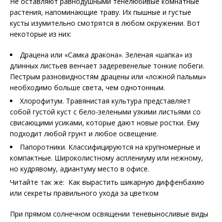
Не оставляют равнодушными тенелюбивые комнатные
растения, напоминающие траву. Их пышные и густые
кусты изумительно смотрятся в любом окружении. Вот
некоторые из них:
Драцена или «Самка дракона». Зеленая «шапка» из
длинных листьев венчает задеревенелые тонкие побеги.
Пестрым разновидностям драцены или «ложной пальмы»
необходимо больше света, чем однотонным.
Хлорофитум. Травянистая культура представляет
собой густой куст с бело-зелеными узкими листьями со
свисающими усиками, которые дают новые ростки. Ему
подходит любой грунт и любое освещение.
Папоротники. Классифицируются на крупномерные и
компактные. Широколистному асплениуму или нежному,
но кудрявому, адиантуму место в офисе.
Читайте так же: Как вырастить шикарную диффенбахию
или секреты правильного ухода за цветком
При прямом солнечном освящении теневыносливые виды