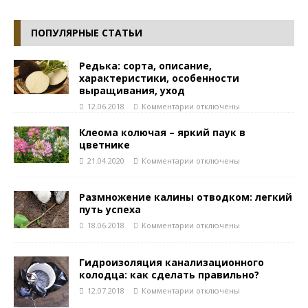
ПОПУЛЯРНЫЕ СТАТЬИ
Редька: сорта, описание,
характеристики, особенности
выращивания, уход
12.06.2018
Комментарии
отключены
Клеома колючая – яркий паук в
цветнике
21.04.2020
Комментарии
отключены
Размножение калины отводком: легкий
путь успеха
18.06.2018
Комментарии
отключены
Гидроизоляция канализационного
колодца: как сделать правильно?
12.07.2018
Комментарии
отключены