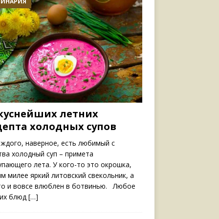
ЛИНАРИЯ
вкуснейших летних
цепта холодных супов
ждого, наверное, есть любимый с
тва холодный суп – примета
упающего лета. У кого-то это окрошка,
им милее яркий литовский свекольник, а
то и вовсе влюблен в ботвинью. Любое
тих блюд
[…]