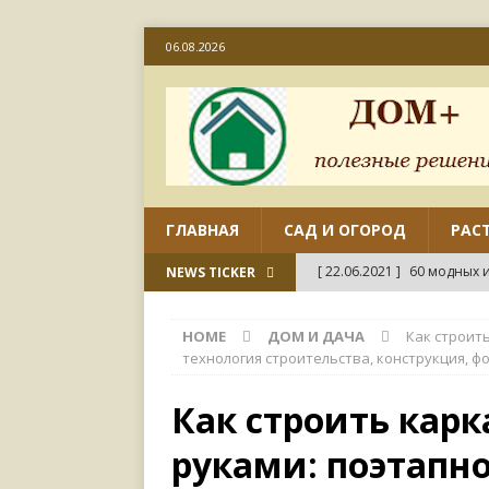
06.08.2026
ГЛАВНАЯ
САД И ОГОРОД
РАС
[ 22.06.2021 ]
60 модных и
NEWS TICKER
[ 22.06.2021 ]
50 вариант
HOME
ДОМ И ДАЧА
Как строит
ДИЗАЙН
технология строительства, конструкция, ф
[ 18.06.2021 ]
Как отремо
Как строить кар
СВОИМИ РУКАМИ
руками: поэтапно
[ 18.06.2021 ]
45 совреме