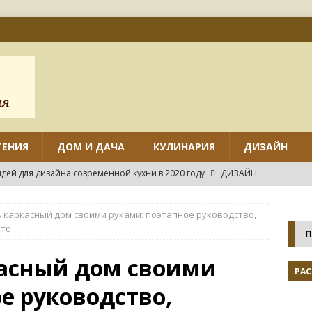
ТЕНИЯ
ДОМ И ДАЧА
КУЛИНАРИЯ
ДИЗАЙН
дей для дизайна современной кухни в 2020 году
ДИЗАЙН
ов дизайна маленькой кухни с угловым гарнитуром
ь каркасный дом своими руками: поэтапное руководство,
ото
П
нтировать различные виды потолков на кухне своими руками?
касный дом своими
РАС
е руководство,
нных идей дизайна маленькой кухни
ДИЗАЙН