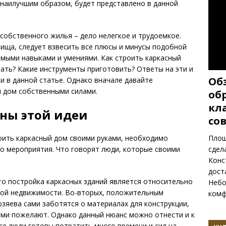
 наилучшим образом, будет представлено в данной
собственного жилья – дело нелегкое и трудоемкое.
ища, следует взвесить все плюсы и минусы подобной
мыми навыками и умениями. Как строить каркасный
чать? Какие инструменты приготовить? Ответы на эти и
Обз
и в данной статье. Однако вначале давайте
й дом собственными силами.
обр
кл
ны этой идеи
со
Площ
оить каркасный дом своими руками, необходимо
сдел
о мероприятия. Что говорят люди, которые своими
Конс
дост
то постройка каркасных зданий является относительно
Небо
ной недвижимости. Во-вторых, положительным
комф
озяева сами заботятся о материалах для конструкции,
сами пожелают. Однако данный нюанс можно отнести и к
все люди готовы потратить много времени и сил на