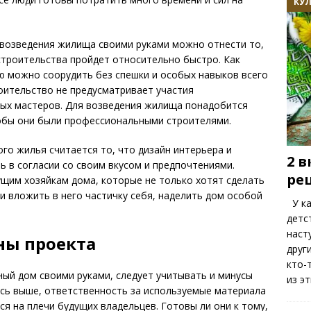
КУ
возведения жилища своими руками можно отнести то,
строительства пройдет относительно быстро. Как
ю можно соорудить без спешки и особых навыков всего
роительство не предусматривает участия
ых мастеров. Для возведения жилища понадобится
тобы они были профессиональными строителями.
о жилья считается то, что дизайн интерьера и
2 
 в согласии со своим вкусом и предпочтениями.
ре
щим хозяйкам дома, которые не только хотят сделать
 вложить в него частичку себя, наделить дом особой
У ка
детс
наст
ны проекта
друг
кто-
ный дом своими руками, следует учитывать и минусы
из э
ось выше, ответственность за используемые материала
ься на плечи будущих владельцев. Готовы ли они к тому,