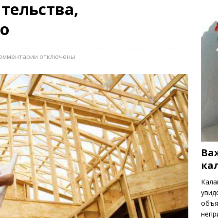
ть весенних цветов
РАСТЕНИЯ
тельства,
то
омментарии
отключены
Ва
ка
Кала
увид
объя
непр