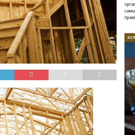
орга
самы
прав
КУ