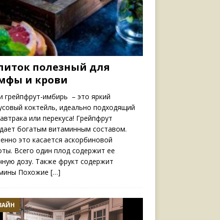
питок полезный для
мфы и крови
и грейпфрут-имбирь – это яркий
усовый коктейль, идеально подходящий
завтрака или перекуса! Грейпфрут
дает богатым витаминным составом.
енно это касается аскорбиновой
оты. Всего один плод содержит ее
чную дозу. Также фрукт содержит
мины Похожие
[…]
ЗАЙН