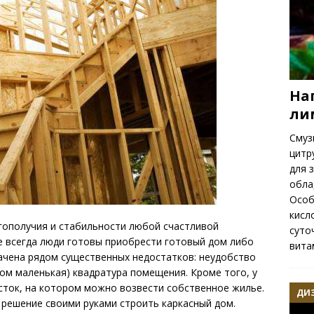
На
ли
Смуз
цитр
для 
обла
Особ
кисл
гополучия и стабильности любой счастливой
суто
не всегда люди готовы приобрести готовый дом либо
вита
ачена рядом существенных недостатков: неудобство
ом маленькая) квадратура помещения. Кроме того, у
сток, на котором можно возвести собственное жилье.
ДИ
решение своими руками строить каркасный дом.