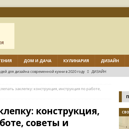
ТЕНИЯ
ДОМ И ДАЧА
КУЛИНАРИЯ
ДИЗАЙН
дей для дизайна современной кухни в 2020 году
ДИЗАЙН
ов дизайна маленькой кухни с угловым гарнитуром
клепать заклепку: конструкция, инструкция по работе,
П
нтировать различные виды потолков на кухне своими руками?
клепку: конструкция,
СВ
боте, советы и
нных идей дизайна маленькой кухни
ДИЗАЙН