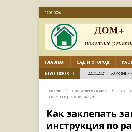
07.08.2026
ГЛАВНАЯ
САД И ОГОРОД
РАС
[ 22.06.2021 ]
60 модных и
NEWS TICKER
[ 22.06.2021 ]
50 вариант
HOME
СВОИМИ РУКАМИ
Как за
ДИЗАЙН
советы и рекомендации
[ 18.06.2021 ]
Как отремо
Как заклепать за
СВОИМИ РУКАМИ
инструкция по ра
[ 18.06.2021 ]
45 совреме