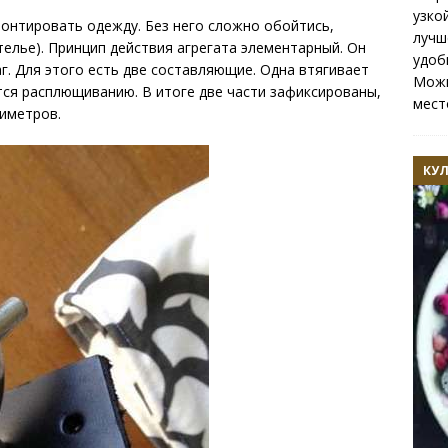
узко
монтировать одежду. Без него сложно обойтись,
лучш
телье). Принцип действия агрегата элементарный. Он
удоб
г. Для этого есть две составляющие. Одна втягивает
Можн
тся расплющиванию. В итоге две части зафиксированы,
мест
иметров.
КУ