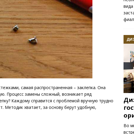
вида
заст
фиал
ДИ
тежками, самая распространенная – заклепка. Она
ую. Процесс замены сложный, возникает ряд
Ди
лепку? Каждому справится с проблемой вручную трудно
гос
т. Методик хватает, за основу берут удобную,
ор
Во м
встр