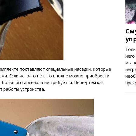
См
уп
Толь
него
мы н
омплекте поставляют специальные насадки, которые
ингр
ами. Если чего-то нет, то вполне можно приобрести
необ
 большого арсенала не требуется. Перед тем как
прек
п работы устройства.