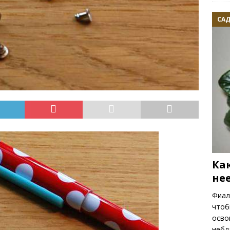
САД
Ка
не
Фиал
чтоб
осво
небл