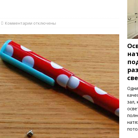
ть весенних цветов
РАСТЕНИЯ
Комментарии
отключены
Ос
на
по
ра
св
Одни
каче
зал,
осве
полн
натя
пото