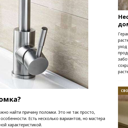
Не
до
Гера
раст
уход
прод
забо
сохр
раст
СВ
ломка?
ажно найти причину поломки. Это не так просто,
 особенности. Есть несколько вариантов, но мастера
ной характеристикой.