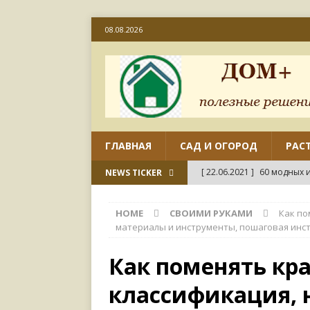
08.08.2026
ГЛАВНАЯ
САД И ОГОРОД
РАС
[ 22.06.2021 ]
60 модных и
NEWS TICKER
[ 22.06.2021 ]
50 вариант
HOME
СВОИМИ РУКАМИ
Как по
ДИЗАЙН
материалы и инструменты, пошаговая инст
[ 18.06.2021 ]
Как отремо
Как поменять кра
СВОИМИ РУКАМИ
классификация,
[ 18.06.2021 ]
45 совреме