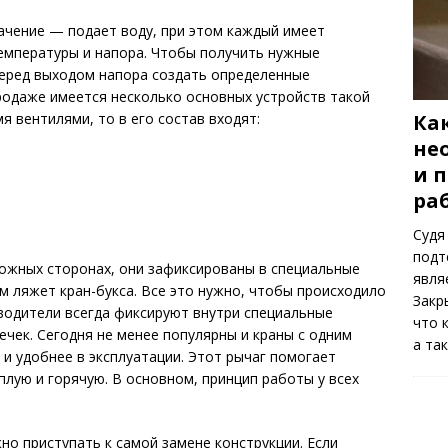
ачение — подает воду, при этом каждый имеет
емпературы и напора. Чтобы получить нужные
перед выходом напора создать определенные
родаже имеется несколько основных устройств такой
Как
мя вентилями, то в его состав входят:
не
и 
ра
Судя
подт
ожных сторонах, они зафиксированы в специальные
явля
ом ляжет кран-букса. Все это нужно, чтобы происходило
Закр
водители всегда фиксируют внутри специальные
что 
ечек. Сегодня не менее популярны и краны с одним
а та
 и удобнее в эксплуатации. Этот рычаг помогает
плую и горячую. В основном, принцип работы у всех
но приступать к самой замене конструкции. Если