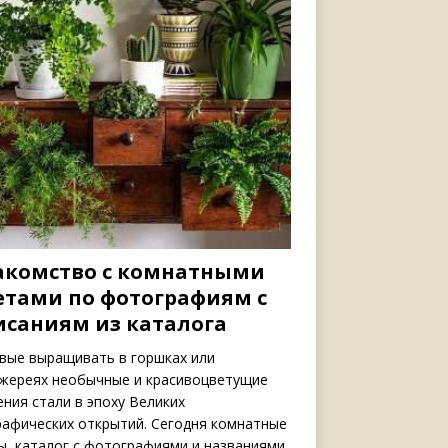
акомство с комнатными
етами по фотографиям с
исаниям из каталога
вые выращивать в горшках или
жереях необычные и красивоцветущие
ения стали в эпоху Великих
рафических открытий. Сегодня комнатные
ы, каталог с фотографиями и названиями