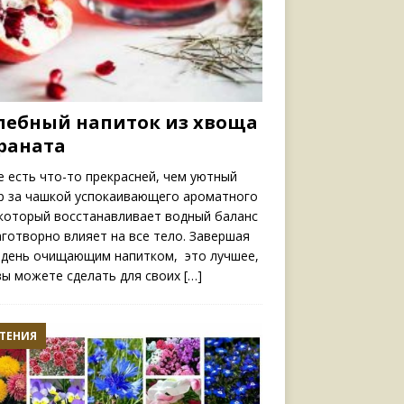
лебный напиток из хвоща
граната
е есть что-то прекрасней, чем уютный
р за чашкой успокаивающего ароматного
 который восстанавливает водный баланс
аготворно влияет на все тело. Завершая
 день очищающим напитком, это лучшее,
вы можете сделать для своих
[…]
ТЕНИЯ