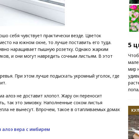
ошо себя чувствует практически везде. Цветок
 место на южном окне, то лучше поставить его туда.
5 
тивно наращивает пышную розетку. Однако жарким
Чтоб
ков, и они могут навредить сочным листьям. В этот
мале
мир 
удив
ревья. При этом лучше подыскать укромный уголок, где
раст
ит.
попа
а алоэ не доставит хлопот. Жару он переносит
ть, так это зимовку. Наполненные соком листья
епла не вынесут. Впрочем, такое в отапливаемых домах
КУ
 алоэ вера с имбирем