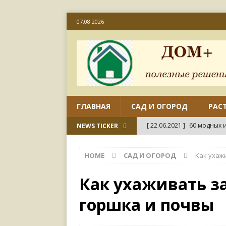
07.08.2026
ГЛАВНАЯ
САД И ОГОРОД
РАС
[ 22.06.2021 ]
60 модных и
NEWS TICKER
[ 22.06.2021 ]
50 вариант
HOME
САД И ОГОРОД
Как ухаж
ДИЗАЙН
[ 18.06.2021 ]
Как отремо
Как ухаживать за
СВОИМИ РУКАМИ
горшка и почвы
[ 18.06.2021 ]
45 совреме