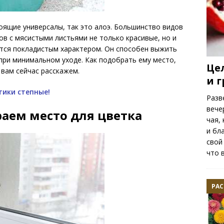
тоящие универсалы, так это алоэ. Большинство видов
ов с мясистыми листьями не только красивые, но и
ется покладистым характером. Он способен выжить
при минимальном уходе. Как подобрать ему место,
Це
 вам сейчас расскажем.
и 
тики степные!
Разв
вече
раем место для цветка
чая,
и бл
свой
что 
РАС