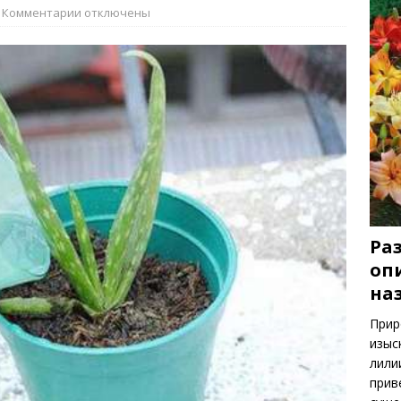
ть весенних цветов
РАСТЕНИЯ
Комментарии
отключены
Ра
опи
на
Прир
изыс
лили
прив