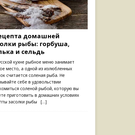
рецепта домашней
солки рыбы: горбуша,
лька и сельдь
сской кухне рыбное меню занимает
ое место, а одной из излюбленных
сок считается соленая рыба. Не
зывайте себе в удовольствии
комиться соленой рыбой, которую вы
те приготовить в домашних условиях
пты засолки рыбы
[…]