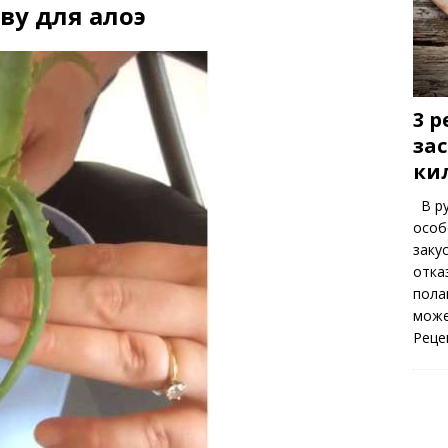
ву для алоэ
3 
за
ки
В ру
особ
заку
отка
пола
може
Реце