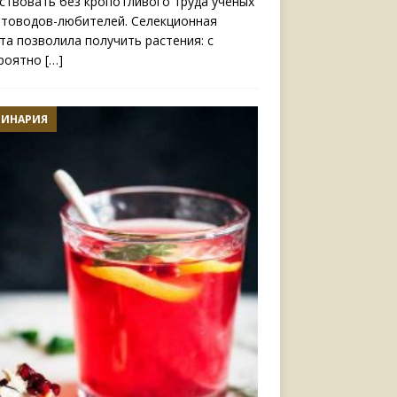
ствовать без кропотливого труда ученых
етоводов-любителей. Селекционная
та позволила получить растения: с
роятно
[…]
ЛИНАРИЯ