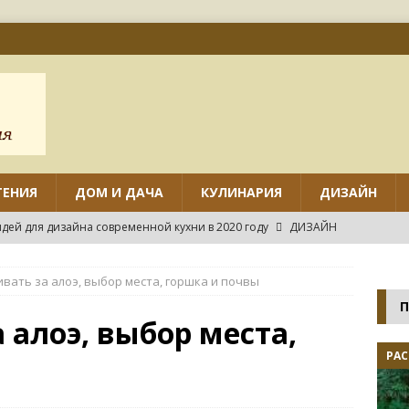
ТЕНИЯ
ДОМ И ДАЧА
КУЛИНАРИЯ
ДИЗАЙН
дей для дизайна современной кухни в 2020 году
ДИЗАЙН
ов дизайна маленькой кухни с угловым гарнитуром
ивать за алоэ, выбор места, горшка и почвы
П
нтировать различные виды потолков на кухне своими руками?
 алоэ, выбор места,
РАС
нных идей дизайна маленькой кухни
ДИЗАЙН