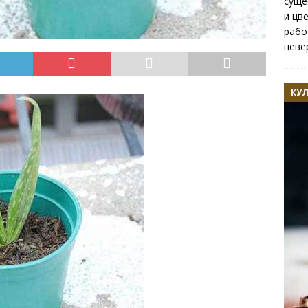
суще
и цв
рабо
неве
КУ