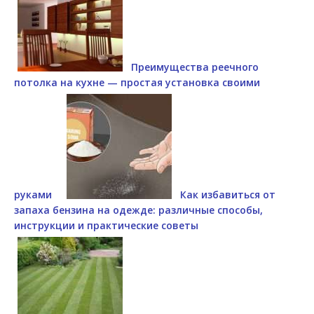
Преимущества реечного
потолка на кухне — простая установка своими
руками
Как избавиться от
запаха бензина на одежде: различные способы,
инструкции и практические советы