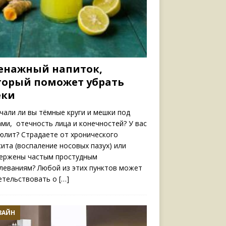
енажный напиток,
торый поможет убрать
еки
чали ли вы тёмные круги и мешки под
ами, отечность лица и конечностей? У вас
юлит? Страдаете от хронического
сита (воспаление носовых пазух) или
ержены частым простудным
леваниям? Любой из этих пунктов может
етельствовать о
[…]
ЗАЙН