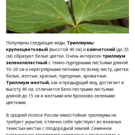
Популярны следующие виды.
Триллиумы
крупноцветковый
(высотой 40 см) и
камчатский
(до 25
см) образуют белые цветки. Очень интересен
триллиум
зеленолепестный
с темно-пурпурными листьями длиной
10–20 см и нерегулярными пятнами по всему листу, цветки
белые, желтые, красные, пурпурные, ароматные.
Триллиум желтый,
как и предыдущий вид, достигает в
высоту 40 см, отличается бело-пестрыми листьями
длиной до 15 см и желтыми или бронзово-зелеными
цветками.
В средней полосе России зимостойкие триллиумы не
требуют укрытия, отлично себя чувствуют во влажных
тенистых местах с плодородной землей. Семенное
размножение триллиумов сопряжено с трудностями, к