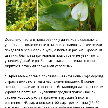
Довольно часто в пользовании у дачников оказываются
участки, расположенные в низине. Осваивать такие земли
придется в резиновой обуви, а попытки разбить красивый
цветник без предварительной подготовки не увенчаются
успехом. Давайте разберемся, какие растения готовы
мириться с такими сложными условиями.
1. Аризема
– весьма оригинальный клубневый эфемероид
с красивыми листьями и нарядными плодами. В конце
весны – начале лета початок с бокаловидным покрывалом
украшает растение. В условиях средней полосы нашей
страны хорошо растут ариземы амурская (высота
растения – 43 см), японская (100 см), трехлистная (15–60
см). В южных регионах отлично себя чувствуют ариземы