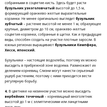
собранными в соцветие-кисть. Здесь будет расти
бузульник узкоголовчатый
высотой до 1,5 м,
формирующий оранжево-желтые выразительные
корзинки. Не менее оригинально выглядит
бузульник
зубчатый
– растение высотой не менее 1 м, образующее
крупные, диаметром до 10 см, оранжево-желтые
соцветия-корзинки, собранные в щитки. Как и предыдущие
виды, способен создать на участке плотные заросли. В
южных регионах выращивают
бузульники Кемпфера,
Хессе, японский.
Бузульники – настоящие водохлебы, поэтому их можно
высадить в прибрежной зоне водоема. Размножают их
делением корневищ. Слизни могут нанести серьезный
ущерб растениям, поэтому с ними приходится вести
регулярную борьбу.
4.
В цветнике на низинном участке можно высадить
вербейник
точечный
– корневищный многолетник
высотой до 1 м с эллиптическими или ланцетными
листьями.