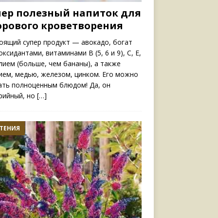
пер полезный напиток для
орового кроветворения
оящий супер продукт — авокадо, богат
ксидантами, витаминами B (5, 6 и 9), C, E,
алием (больше, чем бананы), а также
ием, медью, железом, цинком. Его можно
ать полноценным блюдом! Да, он
рийный, но
[…]
ТЕНИЯ