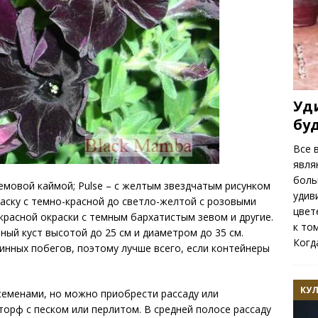
Уд
бу
Все 
явля
боль
ремовой каймой; Pulse – с желтым звездчатым рисунком
удив
раску с темно-красной до светло-желтой с розовыми
цвет
красной окраски с темным бархатистым зевом и другие.
к то
й куст высотой до 25 см и диаметром до 35 см.
Когд
нных побегов, поэтому лучше всего, если контейнеры
КУ
семенами, но можно приобрести рассаду или
торф с песком или перлитом. В средней полосе рассаду