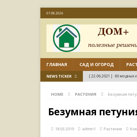
07.08.2026
ГЛАВНАЯ
САД И ОГОРОД
РАС
[ 22.06.2021 ]
60 модных и
NEWS TICKER
[ 22.06.2021 ]
50 вариант
HOME
РАСТЕНИЯ
Безумная пет
ДИЗАЙН
[ 18.06.2021 ]
Как отремо
Безумная петуни
СВОИМИ РУКАМИ
[ 18.06.2021 ]
45 совреме
18.03.2019
admin1
Растения
Ко