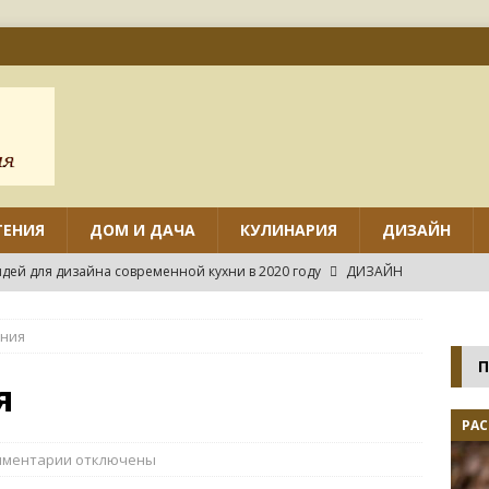
ТЕНИЯ
ДОМ И ДАЧА
КУЛИНАРИЯ
ДИЗАЙН
дей для дизайна современной кухни в 2020 году
ДИЗАЙН
ов дизайна маленькой кухни с угловым гарнитуром
уния
П
нтировать различные виды потолков на кухне своими руками?
я
РАС
нных идей дизайна маленькой кухни
ДИЗАЙН
мментарии
отключены