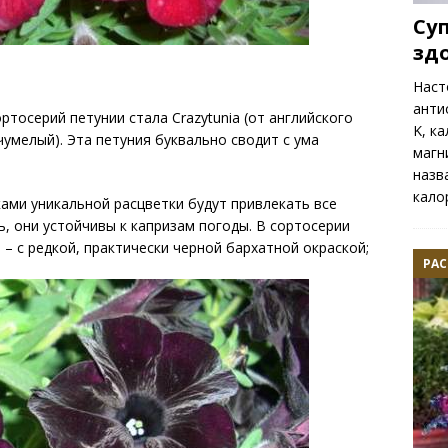
Су
зд
Наст
антио
ртосерий петунии стала Crazytunia (от английского
K, к
чумелый). Эта петуния буквально сводит с ума
магн
назв
кало
ами уникальной расцветки будут привлекать все
, они устойчивы к капризам погоды. В сортосерии
 – с редкой, практически черной бархатной окраской;
РАС