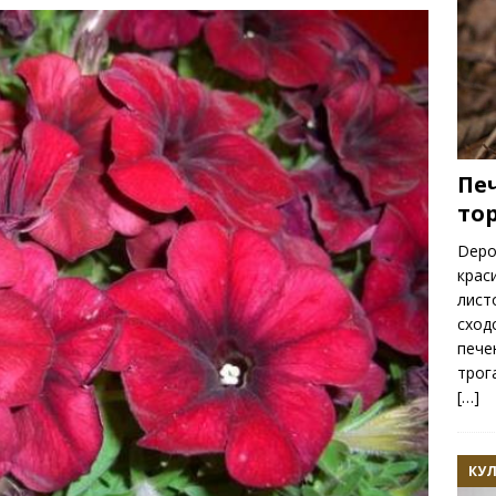
ть весенних цветов
РАСТЕНИЯ
Пе
то
Depo
крас
лист
сход
пече
трог
[…]
КУ