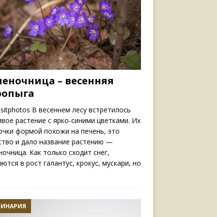
ченочница – весенняя
ропыга
sitphotos В весеннем лесу встретилось
ивое растение с ярко-синими цветками. Их
очки формой похожи на печень, это
ство и дало название растению —
ночница. Как только сходит снег,
аются в рост галантус, крокус, мускари, но
ЛИНАРИЯ