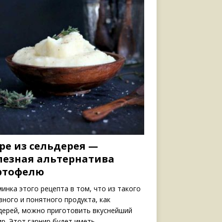
ре из сельдерея —
лезная альтернатива
ртофелю
инка этого рецепта в том, что из такого
зного и понятного продукта, как
дерей, можно приготовить вкуснейший
ир. Этот гарнир будет иметь