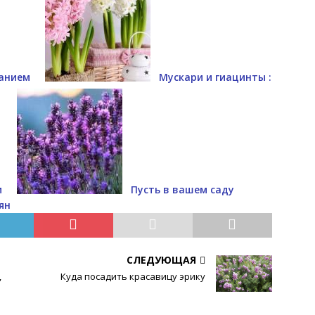
санием
Мускари и гиацинты :
и
Пусть в вашем саду
ян
СЛЕДУЮЩАЯ
,
Куда посадить красавицу эрику