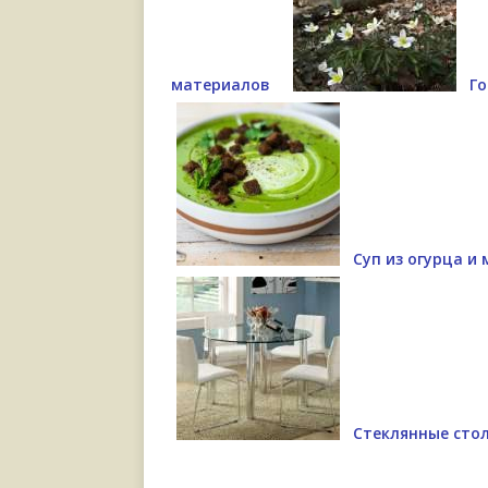
материалов
Го
Суп из огурца и
Стеклянные стол