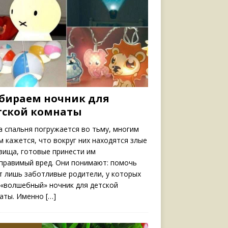
бираем ночник для
тской комнаты
а спальня погружается во тьму, многим
м кажется, что вокруг них находятся злые
вища, готовые принести им
правимый вред. Они понимают: помочь
т лишь заботливые родители, у которых
 «волшебный» ночник для детской
аты. Именно
[…]