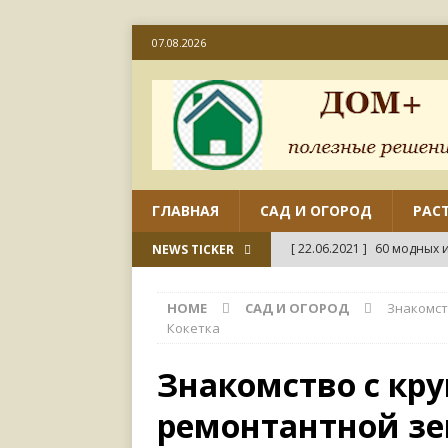
07.08.2026
ГЛАВНАЯ
САД И ОГОРОД
РАС
[ 22.06.2021 ]
60 модных и
NEWS TICKER
[ 22.06.2021 ]
50 вариант
HOME
САД И ОГОРОД
Знакомст
ДИЗАЙН
Кокетка
[ 18.06.2021 ]
Как отремо
Знакомство с кр
СВОИМИ РУКАМИ
ремонтантной зе
[ 18.06.2021 ]
45 совреме