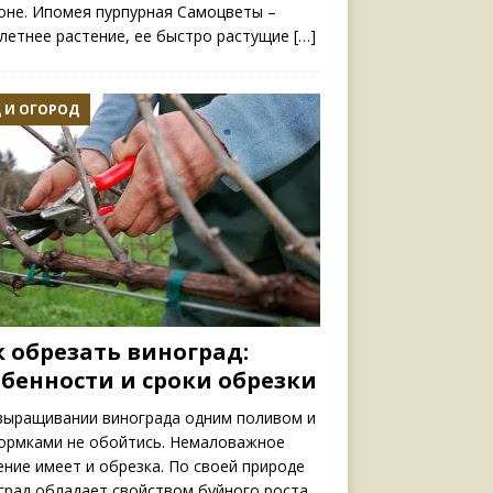
оне. Ипомея пурпурная Самоцветы –
летнее растение, ее быстро растущие
[…]
 И ОГОРОД
к обрезать виноград:
обенности и сроки обрезки
выращивании винограда одним поливом и
ормками не обойтись. Немаловажное
ение имеет и обрезка. По своей природе
град обладает свойством буйного роста.