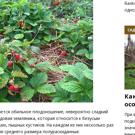
балк
одно
САД
Ка
ос
яется обильное плодоношение, невероятно сладкий
При 
адовая земляника, которая относится к безусым
подк
их, пышных кустиков. На каждом из них несколько раз
знач
я среднего размера полураскиданные.
вино