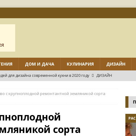
ТЕНИЯ
ДОМ И ДАЧА
КУЛИНАРИЯ
ДИЗАЙН
дей для дизайна современной кухни в 2020 году
ДИЗАЙН
ов дизайна маленькой кухни с угловым гарнитуром
во с крупноплодной ремонтантной земляникой сорта
П
нтировать различные виды потолков на кухне своими руками?
упноплодной
РАС
мляникой сорта
нных идей дизайна маленькой кухни
ДИЗАЙН