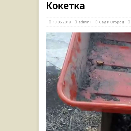
[ 17.06.2021 ]
Тихая радос
Кокетка
13.06.2018
admin1
Сад и Огород