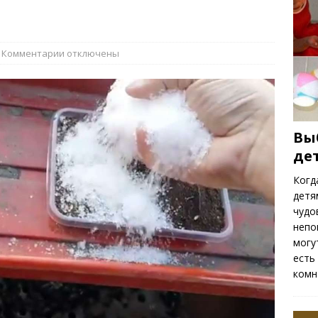
ть весенних цветов
РАСТЕНИЯ
Комментарии
отключены
Вы
де
Когд
детя
чудо
непо
могу
есть
комн