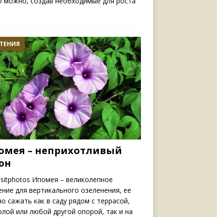
о можно, создав необходимые для роста
ТЕНИЯ
омея – неприхотливый
юн
sitphotos Ипомея – великолепное
ение для вертикального озеленения, ее
о сажать как в саду рядом с террасой,
олой или любой другой опорой, так и на