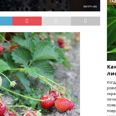
САД
Ка
ли
Когд
ровн
окра
пяте
появ
повр