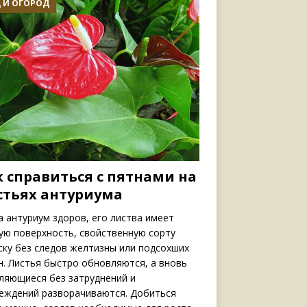
 И ОГОРОД
к справиться с пятнами на
стьях антуриума
а антуриум здоров, его листва имеет
ую поверхность, свойственную сорту
ску без следов желтизны или подсохших
н. Листья быстро обновляются, а вновь
ляющиеся без затруднений и
еждений разворачиваются. Добиться