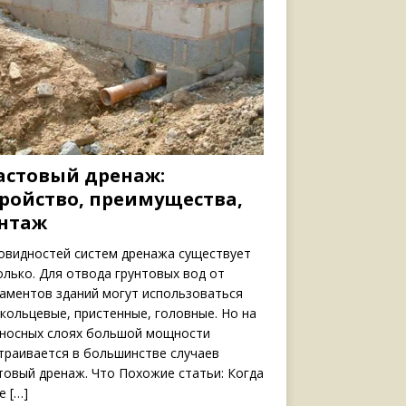
астовый дренаж:
тройство, преимущества,
нтаж
овидностей систем дренажа существует
олько. Для отвода грунтовых вод от
аментов зданий могут использоваться
 кольцевые, пристенные, головные. Но на
носных слоях большой мощности
траивается в большинстве случаев
товый дренаж. Что Похожие статьи: Когда
ше
[…]