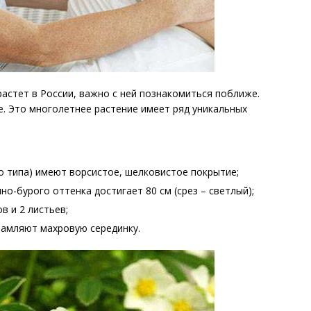
 растет в России, важно с ней познакомиться поближе.
е. Это многолетнее растение имеет ряд уникальных
го типа) имеют ворсистое, шелковистое покрытие;
о-бурого оттенка достигает 80 см (срез – светлый);
в и 2 листьев;
рамляют махровую серединку.