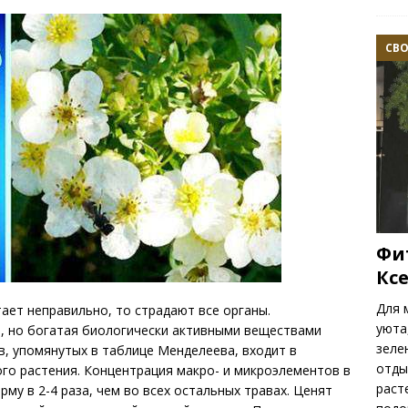
СВ
Фи
Кс
Для 
ает неправильно, то страдают все органы.
уюта
, но богатая биологически активными веществами
зеле
в, упомянутых в таблице Менделеева, входит в
отды
го растения. Концентрация макро- и микроэлементов в
раст
рму в 2-4 раза, чем во всех остальных травах. Ценят