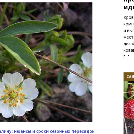
ид
Кров
комн
и вы
мест
диза
кова
[…]
САД
лину: нюансы и сроки сезонных пересадок