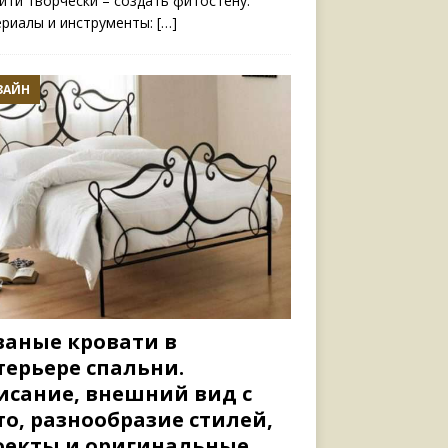
йти творчески – создать фитостену.
риалы и инструменты:
[…]
ЗАЙН
ваные кровати в
терьере спальни.
исание, внешний вид с
то, разнообразие стилей,
оекты и оригинальные