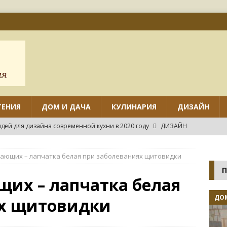
ТЕНИЯ
ДОМ И ДАЧА
КУЛИНАРИЯ
ДИЗАЙН
дей для дизайна современной кухни в 2020 году
ДИЗАЙН
ов дизайна маленькой кухни с угловым гарнитуром
ающих – лапчатка белая при заболеваниях щитовидки
П
нтировать различные виды потолков на кухне своими руками?
щих – лапчатка белая
ДОМ
ях щитовидки
нных идей дизайна маленькой кухни
ДИЗАЙН