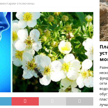
ть весенних цветов
РАСТЕНИЯ
мментарии
отключены
Пл
ус
мо
Разн
неск
фунд
сети
водо
обус
плас
луч