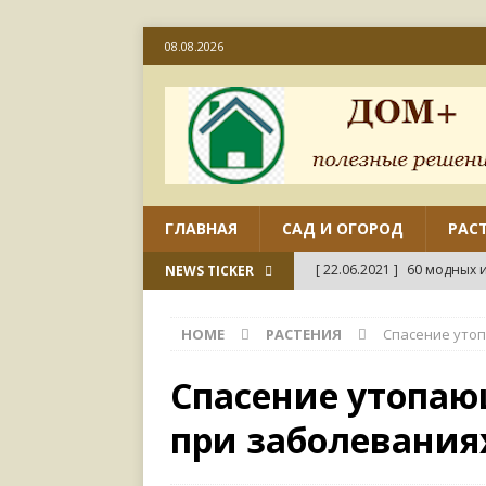
08.08.2026
ГЛАВНАЯ
САД И ОГОРОД
РАС
[ 22.06.2021 ]
60 модных и
NEWS TICKER
[ 22.06.2021 ]
50 вариант
HOME
РАСТЕНИЯ
Спасение утоп
ДИЗАЙН
[ 18.06.2021 ]
Как отремо
Спасение утопаю
СВОИМИ РУКАМИ
при заболевани
[ 18.06.2021 ]
45 совреме