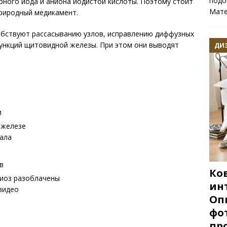
подо
ного йода и аниона йодистой кислоты. Поэтому стоит
Мате
природный медикамент.
обствуют рассасыванию узлов, исправлению диффузных
ункций щитовидной железы. При этом они выводят
ДИ
и
 железе
пала
в
Ко
риоз разоблачены
ин
видео
Оп
фо
пр