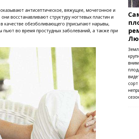
оказывают антисептическое, вяжущее, мочегонное и
Са
они восстанавливают структуру ногтевых пластин и
пл
т в качестве обезболивающего (присыпают нарывы,
ре
ы пьют во время простудных заболеваний, а также при
Лю
Земл
круп
вним
плод
виде
сорт
непр
сезо