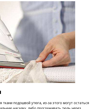
я
я ткани подошвой утюга, из-за этого могут остаться
альную насадку, либо проглаживать тюль через