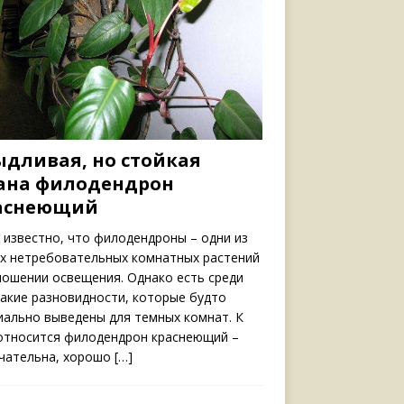
ыдливая, но стойкая
ана филодендрон
аснеющий
 известно, что филодендроны – одни из
х нетребовательных комнатных растений
ношении освещения. Однако есть среди
такие разновидности, которые будто
иально выведены для темных комнат. К
относится филодендрон краснеющий –
чательна, хорошо
[…]