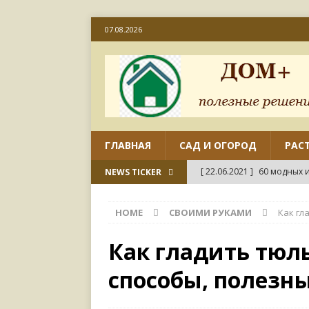
07.08.2026
ГЛАВНАЯ
САД И ОГОРОД
РАС
[ 22.06.2021 ]
60 модных и
NEWS TICKER
[ 22.06.2021 ]
50 вариант
HOME
СВОИМИ РУКАМИ
Как гл
ДИЗАЙН
[ 18.06.2021 ]
Как отремо
Как гладить тюль
СВОИМИ РУКАМИ
способы, полезн
[ 18.06.2021 ]
45 совреме