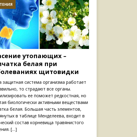
ТЕНИЯ
асение утопающих –
пчатка белая при
болеваниях щитовидки
а защитная система организма работает
авильно, то страдают все органы.
илизировать ее поможет редкостная, но
тая биологически активными веществами
атка белая. Большая часть элементов,
янутых в таблице Менделеева, входит в
ческий состав корневища травянистого
ения.
[…]