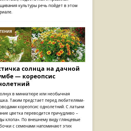
щивания культуры речь пойдет в этом
риале.
ТЕНИЯ
стичка солнца на дачной
умбе — кореопсис
нолетний
олнух в миниатюре или необычная
шка. Таким предстает перед любителями-
оводами кореопсис однолетний. С латыни
ание цветка переводится причудливо –
ды клопа». По внешнему виду глянцевые
бочки с семенами напоминают этих