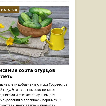
 И ОГОРОД
исание сорта огурцов
тлет»
ец «атлет» добавлен в списки Госреестра
02 году. Этот сорт высоко ценится
одниками и считается лучшим для
тивирования в теплицах и парниках. О
оинствах, недостатках и правилах