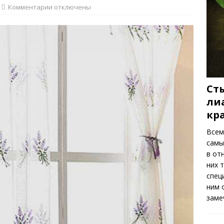
ть весенних цветов
РАСТЕНИЯ
Комментарии
отключены
Ст
ли
кр
Всем
самы
в от
них 
спец
ним 
заме