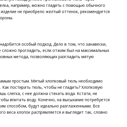
шелка, например, можно гладить с помощью обычного
 изделие не приобрело желтый оттенок, рекомендуется
тороны.
онадобится особый подход. Дело в том, что занавески,
 сложно прогладить, если отжим был на максимальных
новных метода, позволяющих разгладить мятую
 самым простым. Мятый хлопковый тюль необходимо
з. Как постирать тюль, чтобы не гладить? Хлопковую
шь слегка, с нее должна стекать вода. Кстати, не
тобы впитать воду. Конечно, на высыхание потребуется
ким способом, будут идеально разглаженными. Все
го веса хлопок распрямляется и выглядит так, словно