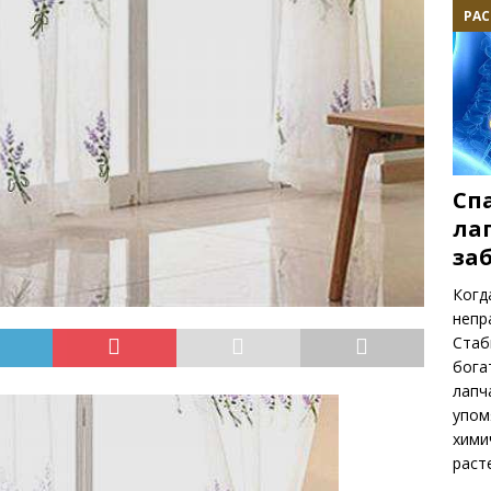
РАС
Сп
ла
за
Когд
непр
Стаб
бога
лапч
упом
хими
раст