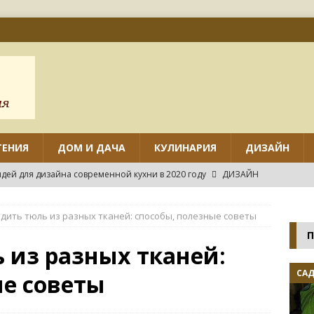
ТЕНИЯ
ДОМ И ДАЧА
КУЛИНАРИЯ
ДИЗАЙН
дей для дизайна современной кухни в 2020 году
ДИЗАЙН
ов дизайна маленькой кухни с угловым гарнитуром
адить тюль из разных тканей: способы, полезные советы
П
нтировать различные виды потолков на кухне своими руками?
 из разных тканей:
САД
ые советы
нных идей дизайна маленькой кухни
ДИЗАЙН