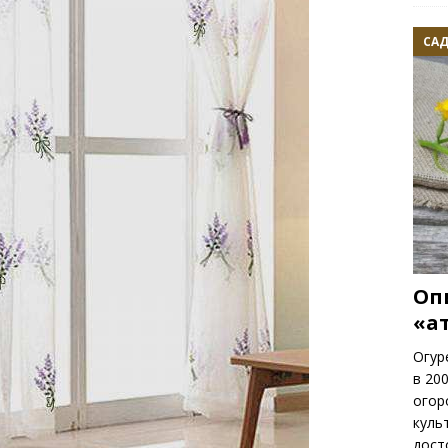
САД
Оп
«а
Огур
в 20
огор
куль
дост