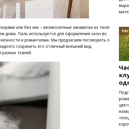
выра
мате
узорами или без них – великолепные занавески из тюля
РАС
ем дома. Тюль используется для оформления окон во
у нежности и романтизма. Мы предлагаем поговорить о
надолго сохранить его отличный внешний вид.
 разных тканей.
Ча
кл
од
Подс
рома
цвет
назв
«пло
коро